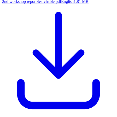
2nd workshop report
Searchable pdf
English
1.81 MB