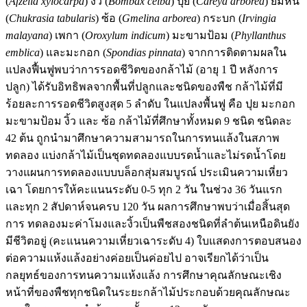
(
Afzelia xylocarpa
) งิ้ว (
Bombax ceiba
) ปุย (
Careya arborea
) ยมหิน
(
Chukrasia tabularis
) ซ้อ (
Gmelina arborea
) กระบก (
Irvingia
malayana
) เพกา (
Oroxylum indicum
) มะขามป้อม (
Phyllanthus
emblica
) และมะกอก (
Spondias pinnata
) จากการติดตามผลใน
แปลงฟื้นฟูพบว่าการรอดชีวิตของกล้าไม้ (อายุ 1 ปี หลังการ
ปลูก) ได้รับอิทธิพลจากพื้นที่ปลูกและชนิดของพืช กล้าไม้ที่มี
ร้อยละการรอดชีวิตสูงสุด 5 ลำดับ ในแปลงพื้นฟู คือ ปุย มะกอก
มะขามป้อม งิ้ว และ ซ้อ กล้าไม้ที่ศึกษาทั้งหมด 9 ชนิด ชนิดละ
42 ต้น ถูกนำมาศึกษาความสามารถในการทนแล้งในสภาพ
ทดลอง แบ่งกล้าไม้เป็นชุดทดลองแบบรดน้ำและไม่รดน้ำโดย
วางแผนการทดลองแบบบล็อกสุ่มสมบูรณ์ ประเมินความเหี่ยว
เฉา โดยการให้คะแนนระดับ 0-5 ทุก 2 วัน ในช่วง 36 วันแรก
และทุก 2 สัปดาห์จนครบ 120 วัน ผลการศึกษาพบว่าเมื่อสิ้นสุด
การ ทดลองมะค่าโมงและงิ้วเป็นพืชสองชนิดที่ลำต้นเหนือดินยัง
มีชีวิตอยู่ (คะแนนความเหี่ยวเฉาระดับ 4) ใบแสดงการตอบสนอง
ต่อความแห้งแล้งอย่างค่อยเป็นค่อยไป อาจเรียกได้ว่าเป็น
กลยุทธ์ของการทนความแห้งแล้ง การศึกษาคุณลักษณะเชิง
หน้าที่ของพืชทุกชนิดในระยะกล้าไม้ประกอบด้วยคุณลักษณะ