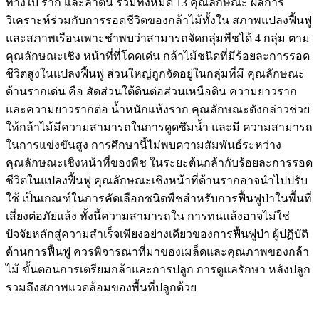
ทางใบ ราก และลำต้น รวมทั้งหมด 13 คุณลักษณะ ผลการ
วิเคราะห์ร่วมกับการรอดชีวิตของกล้าไม้ทั้งใน สภาพแปลงฟื้นฟู
และสภาพเรือนเพาะชำพบว่าสามารถจัดกลุ่มพืชได้ 4 กลุ่ม ตาม
คุณลักษณะเชิง หน้าที่ที่โดดเด่น กล้าไม้ชนิดที่มีร้อยละการรอด
ชีวิตสูงในแปลงฟื้นฟู ส่วนใหญ่ถูกจัดอยู่ในกลุ่มที่มี คุณลักษณะ
ด้านรากเด่น คือ สัดส่วนใต้ดินต่อส่วนเหนือดิน ความยาวราก
และความยาวรากต่อ น้ำหนักแห้งราก คุณลักษณะดังกล่าวช่วย
ให้กล้าไม้มีความสามารถในการดูดซึมน้ำ และมี ความสามารถ
ในการแข่งขันสูง การศึกษานี้ไม่พบความสัมพันธ์ระหว่าง
คุณลักษณะเชิงหน้าที่ของพืช ในระยะต้นกล้ากับร้อยละการรอด
ชีวิตในแปลงฟื้นฟู คุณลักษณะเชิงหน้าที่ด้านรากอาจนำไปปรับ
ใช้ เป็นเกณฑ์ในการคัดเลือกชนิดพืชสำหรับการฟื้นฟูป่าในพื้นที่
เสี่ยงต่อภัยแล้ง ทั้งนี้ความสามารถใน การทนแล้งอาจไม่ใช่
ปัจจัยหลักสู่ความสำเร็จเพียงอย่างเดียวของการฟื้นฟูป่า ผู้ปฏิบัติ
ด้านการฟื้นฟู ควรพิจารณาที่มาของเมล็ดและคุณภาพของกล้า
ไม้ ขั้นตอนการเตรียมกล้าและการปลูก การดูแลรักษา หลังปลูก
รวมถึงสภาพแวดล้อมของพื้นที่ปลูกด้วย