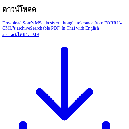
ดาวน์โหลด
Download Som's MSc thesis on drought tolerance from FORRU-
CMU's archive
Searchable PDF. In Thai with English
abstract.
ไทย
4.1 MB