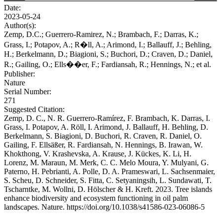
Date:
2023-05-24
Author(s):
Zemp, D.C.; Guerrero-Ramirez, N.; Brambach, F.; Darras, K.;
Grass, I.; Potapov, A.; R�ll, A.; Arimond, I.; Ballauff, J.; Behling,
H.; Berkelmann, D.; Biagioni, S.; Buchori, D.; Craven, D.; Daniel,
R.; Gailing, O.; Ells��er, F.; Fardiansah, R.; Hennings, N.; et al.
Publisher:
Nature
Serial Number:
271
Suggested Citation:
Zemp, D. C., N. R. Guerrero-Ramírez, F. Brambach, K. Darras, I.
Grass, I. Potapov, A. Röll, I. Arimond, J. Ballauff, H. Behling, D.
Berkelmann, S. Biagioni, D. Buchori, R. Craven, R. Daniel, O.
Gailing, F. Ellsäßer, R. Fardiansah, N. Hennings, B. Irawan, W.
Khokthong, V. Krashevska, A. Krause, J. Kückes, K. Li, H.
Lorenz, M. Maraun, M. Merk, C. C. Melo Moura, Y. Mulyani, G.
Paterno, H. Pebrianti, A. Polle, D. A. Prameswari, L. Sachsenmaier,
S. Scheu, D. Schneider, S. Fitta, C. Setyaningsih, L. Sundawati, T.
Tscharntke, M. Wollni, D. Hölscher & H. Kreft. 2023. Tree islands
enhance biodiversity and ecosystem functioning in oil palm
landscapes. Nature. https://doi.org/10.1038/s41586-023-06086-5