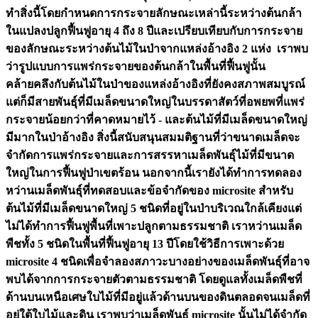
ทำสิ่งนี้โดยกำหนดการกระจายลักษณะเหล่านี้ระหว่างต้นกล้า
ในแปลงปลูกฟื้นฟูอายุ 4 ถึง 8 ปีและเปรียบเทียบกับการกระจาย
ของลักษณะระหว่างต้นไม้ในป่าจากแหล่งอ้างอิง 2 แห่ง เราพบ
ว่ารูปแบบการแพร่กระจายของต้นกล้าในพื้นที่ฟื้นฟูนั้น
คล้ายคลึงกับต้นไม้ในป่าของแหล่งอ้างอิงที่ยังคงสภาพสมบูรณ์
แต่ก็มีสายพันธุ์ที่มีเมล็ดขนาดใหญ่ในบรรดาสัตว์ที่อพยพที่แพร่
กระจายน้อยกว่าที่คาดหมายไว้ - และต้นไม้ที่มีเมล็ดขนาดใหญ่
มีมากในป่าอ้างอิง สิ่งนี้สนับสนุนสมมติฐานที่ว่าขนาดเมล็ดจะ
จำกัดการแพร่กระจายและการสรรหาเมล็ดพันธุ์ไม้ที่มีขนาด
ใหญ่ในการฟื้นฟูป่าเขตร้อน นอกจากนี้เรายังได้ทำการทดลอง
หว่านเมล็ดพันธุ์ที่ทดสอบและข้อจำกัดของ microsite สำหรับ
ต้นไม้ที่มีเมล็ดขนาดใหญ่ 5 ชนิดที่อยู่ในป่าบริเวณใกล้เคียงแต่
ไม่ได้ทำการฟื้นฟูพื้นที่เพาะปลูกตามธรรมชาติ เราหว่านเมล็ด
พืชทั้ง 5 ชนิดในพื้นที่ฟื้นฟูอายุ 13 ปีโดยใช้วิธีการเพาะด้วย
microsite 4 ชนิดเพื่อจำลองสภาวะบางอย่างของเมล็ดพันธุ์ที่อาจ
พบได้จากการกระจายตัวตามธรรมชาติ โดยดูแลทั้งเมล็ดพืชที่
ด้านบนเหนือเศษใบไม้ที่มีอยู่แล้วด้านบนของดินตลอดจนเมล็ดที่
อยู่ใต้ใบไม้และดิน เราพบว่าเมล็ดพันธุ์ microsite นั้นไม่ได้จำกัด