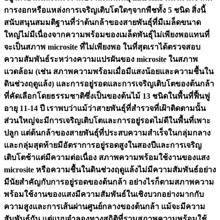
การงอกหรือแหล่งการเจริญเติบโตใดๆจากพืชทั้ง 5 ชนิด สิ่งนี้
สนับสนุนสมมติฐานที่ว่าต้นกล้าของสายพันธุ์ที่มีเมล็ดขนาด
ใหญ่ไม่มีเนื่องจากความพร้อมของเมล็ดพันธุ์ไม่เพียงพอแทนที่
จะเป็นสภาพ microsite ที่ไม่เพียงพอ ในที่สุดเราได้ตรวจสอบ
ความสัมพันธ์ระหว่างความแปรผันของ microsite ในสภาพ
แวดล้อม (เช่น สภาพความพร้อมเมื่อมีแสงน้อยและความชื้นใน
ดินช่วงฤดูแล้ง) และการอยู่รอดและการเจริญเติบโตของต้นกล้า
ที่คัดเลือกโดยธรรมชาติซึ่งเป็นของต้นไม้ 13 ชนิดในพื้นที่ฟื้นฟู
อายุ 11-14 ปี เราพบว่าแม้ว่าสายพันธุ์ที่สำรวจที่เฝ้าติดตามนั้น
ส่วนใหญ่จะมีการเจริญเติบโตและการอยู่รอดไม่ดีในพื้นที่เพาะ
ปลูก แต่ต้นกล้าของสายพันธุ์ที่ประสบความสำเร็จในกลุ่มกลาง
และกลุ่มสุดท้ายมีอัตราการอยู่รอดสูงในสองปีและการเจริญ
เติบโตช้าแต่มีความต่อเนื่อง สภาพความพร้อมใช้งานของแสง
microsite หรือความชื้นในดินช่วงฤดูแล้งไม่มีความสัมพันธ์อย่าง
มีนัยสำคัญกับการอยู่รอดของต้นกล้า อย่างไรก็ตามสภาพความ
พร้อมใช้งานของแสงมีความสัมพันธ์ในเชิงบวกอย่างมากกับ
ความสูงและการเส้นผ่านศูนย์กลางของต้นกล้า แม้จะมีความ
สัมพันธ์กัน แต่แบบจำลองทางสถิติที่รวมสภาพความพร้อมใช้