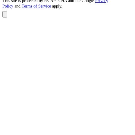
This site is protected by reCAPTCHA and the Google
Privacy
Policy
and
Terms of Service
apply.