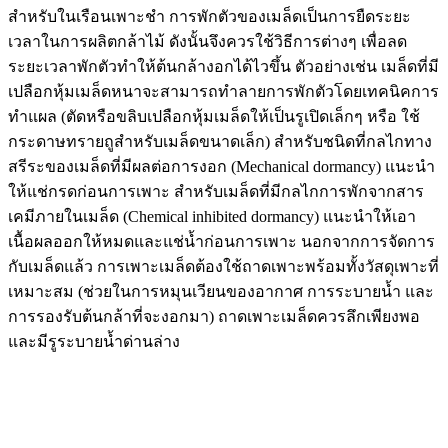
สำหรับในเรือนเพาะชำ การพักตัวของเมล็ดเป็นการยืดระยะ
เวลาในการผลิตกล้าไม้ ดังนั้นจึงควรใช้วิธีการต่างๆ เพื่อลด
ระยะเวลาพักตัวทำให้ต้นกล้างอกได้ไวขึ้น ตัวอย่างเช่น เมล็ดที่มี
เปลือกหุ้มเมล็ดหนาจะสามารถทำลายการพักตัวโดยเทคนิคการ
ทำแผล (ตัดหรือขลิบเปลือกหุ้มเมล็ดให้เป็นรูเปิดเล็กๆ หรือ ใช้
กระดาษทรายถูสำหรับเมล็ดขนาดเล็ก) สำหรับชนิดที่กลไกทาง
สรีระของเมล็ดที่มีผลต่อการงอก (Mechanical dormancy) แนะนำ
ให้แช่กรดก่อนการเพาะ สำหรับเมล็ดที่มีกลไกการพักจากสาร
เคมีภายในเมล็ด (Chemical inhibited dormancy) แนะนำให้เอา
เนื้อผลออกให้หมดและแช่น้ำก่อนการเพาะ นอกจากการจัดการ
กับเมล็ดแล้ว การเพาะเมล็ดต้องใช้ถาดเพาะพร้อมทั้งวัสดุเพาะที่
เหมาะสม (ช่วยในการหมุนเวียนของอากาศ การระบายน้ำ และ
การรองรับต้นกล้าที่จะงอกมา) ถาดเพาะเมล็ดควรลึกเพียงพอ
และมีรูระบายน้ำด่านล่าง