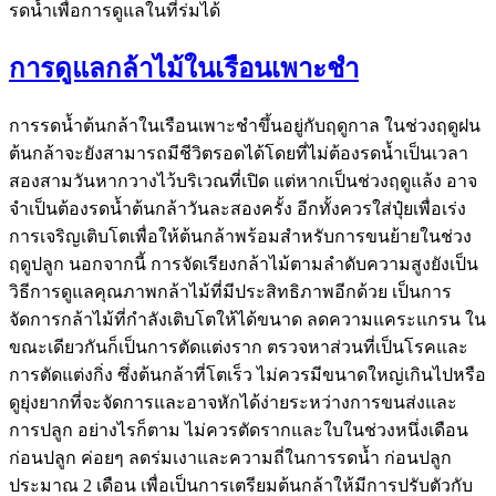
รดน้ำเพื่อการดูแลในที่ร่มได้
การดูแลกล้าไม้ในเรือนเพาะชำ
การรดน้ำต้นกล้าในเรือนเพาะชำขึ้นอยู่กับฤดูกาล ในช่วงฤดูฝน
ต้นกล้าจะยังสามารถมีชีวิตรอดได้โดยที่ไม่ต้องรดน้ำเป็นเวลา
สองสามวันหากวางไว้บริเวณที่เปิด แต่หากเป็นช่วงฤดูแล้ง อาจ
จำเป็นต้องรดน้ำต้นกล้าวันละสองครั้ง อีกทั้งควรใส่ปุ๋ยเพื่อเร่ง
การเจริญเติบโตเพื่อให้ต้นกล้าพร้อมสำหรับการขนย้ายในช่วง
ฤดูปลูก นอกจากนี้ การจัดเรียงกล้าไม้ตามลำดับความสูงยังเป็น
วิธีการดูแลคุณภาพกล้าไม้ที่มีประสิทธิภาพอีกด้วย เป็นการ
จัดการกล้าไม้ที่กำลังเติบโตให้ได้ขนาด ลดความแคระแกรน ใน
ขณะเดียวกันก็เป็นการตัดแต่งราก ตรวจหาส่วนที่เป็นโรคและ
การตัดแต่งกิ่ง ซึ่งต้นกล้าที่โตเร็ว ไม่ควรมีขนาดใหญ่เกินไปหรือ
ดูยุ่งยากที่จะจัดการและอาจหักได้ง่ายระหว่างการขนส่งและ
การปลูก อย่างไรก็ตาม ไม่ควรตัดรากและใบในช่วงหนึ่งเดือน
ก่อนปลูก ค่อยๆ ลดร่มเงาและความถี่ในการรดน้ำ ก่อนปลูก
ประมาณ 2 เดือน เพื่อเป็นการเตรียมต้นกล้าให้มีการปรับตัวกับ