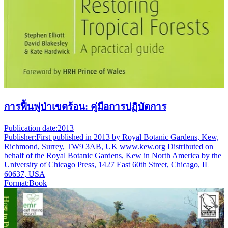
การฟื้นฟูป่าเขตร้อน: คู่มือการปฏิบัตการ
Publication date:
2013
Publisher:
First published in 2013 by Royal Botanic Gardens, Kew,
Richmond, Surrey, TW9 3AB, UK www.kew.org Distributed on
behalf of the Royal Botanic Gardens, Kew in North America by the
University of Chicago Press, 1427 East 60th Street, Chicago, IL
60637, USA
Format:
Book