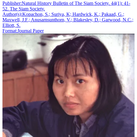
Publisher:
Natural History Bulletin of The Siam Society. 44(1): 41-
52. The Siam Society.
Author(s):
Kopachon, S.; Suriya, K; Hardwick, K.; Pakaad, G.;
Maxwell, J.F.; Anusarnsunthorn, V.; Blakesley, D.; Garwood, N.C.;
Elliott, S.
Format:
Journal Paper