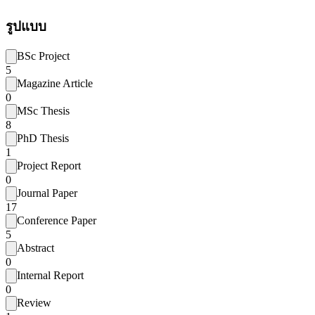
รูปแบบ
BSc Project
5
Magazine Article
0
MSc Thesis
8
PhD Thesis
1
Project Report
0
Journal Paper
17
Conference Paper
5
Abstract
0
Internal Report
0
Review