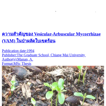
ความสำคัญของ Vesicular-Arbuscular Mycorrhizae
(VAM) ในป่าผลัดใบเขตร้อน
Publication date:
1994
Publisher:
The Graduate School, Chiang Mai University
Author(s):
Manan, A.
Format:
MSc Thesis