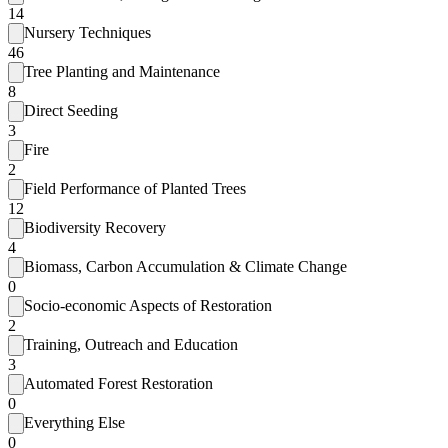
14
Nursery Techniques
46
Tree Planting and Maintenance
8
Direct Seeding
3
Fire
2
Field Performance of Planted Trees
12
Biodiversity Recovery
4
Biomass, Carbon Accumulation & Climate Change
0
Socio-economic Aspects of Restoration
2
Training, Outreach and Education
3
Automated Forest Restoration
0
Everything Else
0