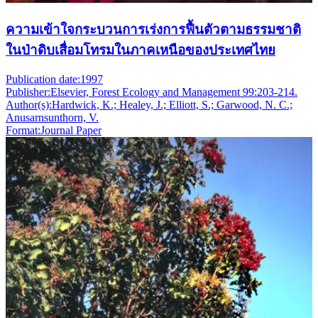
ความเข้าใจกระบวนการเร่งการฟื้นตัวตามธรรมชาติ
ในป่าดิบเสื่อมโทรมในภาคเหนือของประเทศไทย
Publication date:
1997
Publisher:
Elsevier, Forest Ecology and Management 99:203-214.
Author(s):
Hardwick, K.; Healey, J.; Elliott, S.; Garwood, N. C.;
Anusarnsunthorn, V.
Format:
Journal Paper