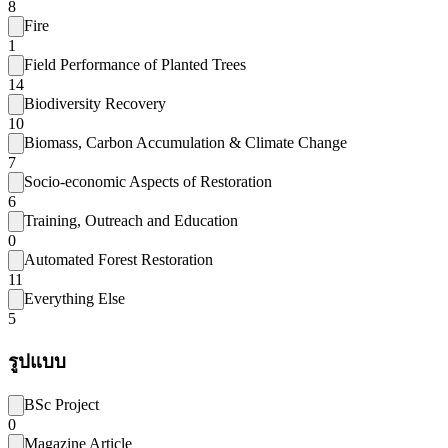
8
Fire
1
Field Performance of Planted Trees
14
Biodiversity Recovery
10
Biomass, Carbon Accumulation & Climate Change
7
Socio-economic Aspects of Restoration
6
Training, Outreach and Education
0
Automated Forest Restoration
11
Everything Else
5
รูปแบบ
BSc Project
0
Magazine Article