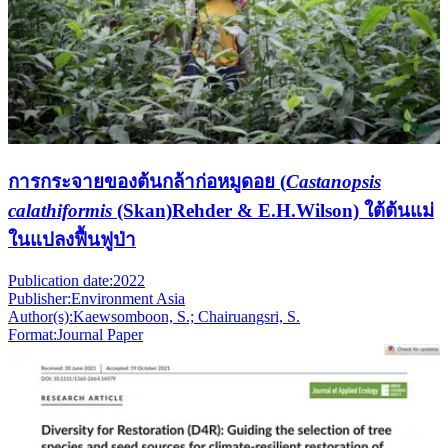
การกระจายของต้นกล้าก่อหมูดอย (
Castanopsis
calathiformis
(Skan)Rehder & E.H.Wilson) ใต้ต้นแม่
ในแปลงฟื้นฟูป่า
Publication date:
2022
Publisher:
Environment Asia
Author(s):
Kaewsomboon, S.; Chairuangsri, S.
Format:
Journal Paper