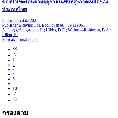
ของป่าเขตร้อนตามฤดูกาลในพื้นที่สูงภาคเหนือของ
ประเทศไทย
Publication date:
2021
Publisher:
Elsevier: For. Ecol. Manag. 489 119061
Author(s):
Sangsupan, H.; Hibbs, D.E.; Withrow-Robinson, B.A.;
Elliott, S.
Format:
Journal Paper
1
2
3
4
5
...
10
กรองตาม