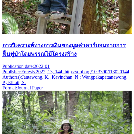
การวิเคราะห์ทางการเงินของมูลค่าคาร์บอนจากการ
ฟื้นฟูป่าโดยพรรณไม้โครงสร้าง
Publication date:
2022-01
Publisher:
Forests 2022, 13, 144. https://doi.org/10.3390/f13020144
Author(s):
Jantawong, K.; Kavinchan, N.; Wangpakapattanawong,
P.; Elliott, S.
Format:
Journal Paper