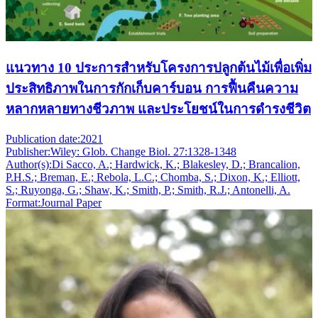
แนวทาง 10 ประการสำหรับโครงการปลูกต้นไม้เพื่อเพิ่ม
ประสิทธิภาพในการกักเก็บคาร์บอน การฟื้นคืนความ
หลากหลายทางชีวภาพ และประโยชน์ในการดำรงชีวิต
Publication date:
2021
Publisher:
Wiley: Glob. Change Biol. 27:1328-1348
Author(s):
Di Sacco, A.; Hardwick, K.; Blakesley, D.; Brancalion,
P.H.S.; Breman, E.; Rebola, L.C.; Chomba, S.; Dixon, K.; Elliott,
S.; Ruyonga, G.; Shaw, K.; Smith, P.; Smith, R.J.; Antonelli, A.
Format:
Journal Paper