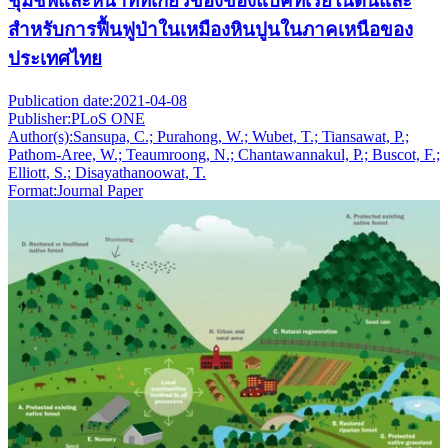
ชุมชีพและหน้าที่ที่เกี่ยวข้องของแบคทีเรียในดินและ
สำหรับการฟื้นฟูป่าในเหมืองหินปูนในภาคเหนือของ
ประเทศไทย
Publication date:
2021-04-08
Publisher:
PLoS ONE
Author(s):
Sansupa, C.; Purahong, W.; Wubet, T.; Tiansawat, P.;
Pathom-Aree, W.; Teaumroong, N.; Chantawannakul, P.; Buscot, F.;
Elliott, S.; Disayathanoowat, T.
Format:
Journal Paper